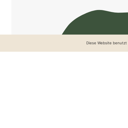
Diese Website benutzt 
Wo geht Ih
Ich freue m
Manuela auf der Heide
‭+49 172 8615702‬‬‬‬‬‬‬‬‬‬‬‬‬‬‬‬‬‬‬‬‬‬‬‬‬‬‬‬‬‬‬‬‬‬‬‬‬‬‬‬
manuela@aufderheid
@manuelaaufderh