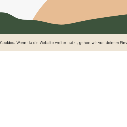
Cookies. Wenn du die Website weiter nutzt, gehen wir von deinem Einv
re Reise hin?
ich von Ihnen zu hören.
e.coach
eide