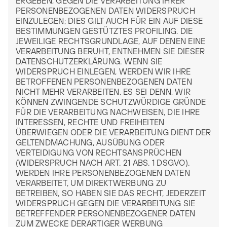
ERGEBEN, GEGEN DIE VERARBEITUNG IHRER
PERSONENBEZOGENEN DATEN WIDERSPRUCH
EINZULEGEN; DIES GILT AUCH FÜR EIN AUF DIESE
BESTIMMUNGEN GESTÜTZTES PROFILING. DIE
JEWEILIGE RECHTSGRUNDLAGE, AUF DENEN EINE
VERARBEITUNG BERUHT, ENTNEHMEN SIE DIESER
DATENSCHUTZERKLÄRUNG. WENN SIE
WIDERSPRUCH EINLEGEN, WERDEN WIR IHRE
BETROFFENEN PERSONENBEZOGENEN DATEN
NICHT MEHR VERARBEITEN, ES SEI DENN, WIR
KÖNNEN ZWINGENDE SCHUTZWÜRDIGE GRÜNDE
FÜR DIE VERARBEITUNG NACHWEISEN, DIE IHRE
INTERESSEN, RECHTE UND FREIHEITEN
ÜBERWIEGEN ODER DIE VERARBEITUNG DIENT DER
GELTENDMACHUNG, AUSÜBUNG ODER
VERTEIDIGUNG VON RECHTSANSPRÜCHEN
(WIDERSPRUCH NACH ART. 21 ABS. 1 DSGVO).
WERDEN IHRE PERSONENBEZOGENEN DATEN
VERARBEITET, UM DIREKTWERBUNG ZU
BETREIBEN, SO HABEN SIE DAS RECHT, JEDERZEIT
WIDERSPRUCH GEGEN DIE VERARBEITUNG SIE
BETREFFENDER PERSONENBEZOGENER DATEN
ZUM ZWECKE DERARTIGER WERBUNG