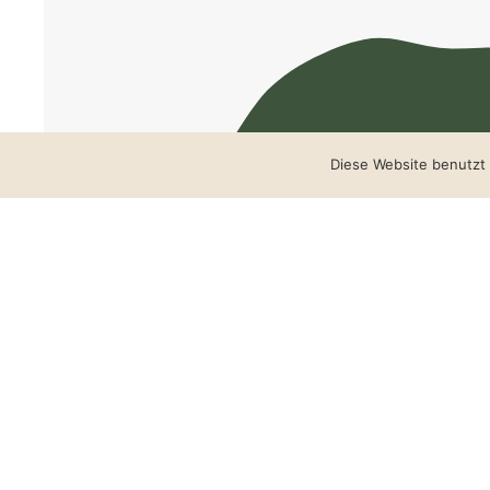
Diese Website benutzt 
Wo geht Ih
Ich freue m
Manuela auf der Heide
‭+49 172 8615702‬‬‬‬‬‬‬‬‬‬‬‬‬‬‬‬‬‬‬‬‬‬‬‬‬‬‬‬‬‬‬‬‬‬‬‬‬‬‬‬
manuela@aufderheid
@manuelaaufderh