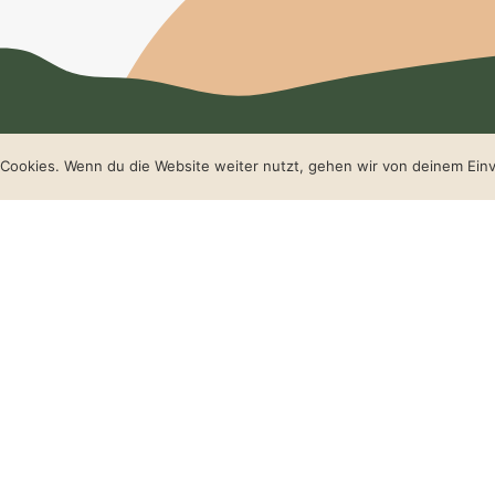
Cookies. Wenn du die Website weiter nutzt, gehen wir von deinem Einv
re Reise hin?
ich von Ihnen zu hören.
e.coach
eide