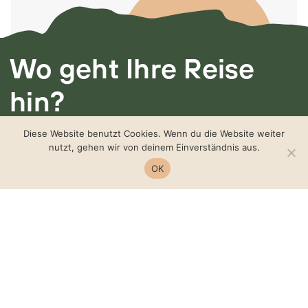
Wo geht Ihre Reise
hin?
Ich freue mich von
Diese Website benutzt Cookies. Wenn du die Website weiter
nutzt, gehen wir von deinem Einverständnis aus.
Ihnen zu hören.
OK
Manuela auf der Heide
‭+49 172 8615702‬‬‬‬‬‬‬‬‬‬‬‬‬‬‬‬‬‬‬‬‬‬‬‬‬‬‬‬‬‬‬‬‬‬‬‬‬‬‬‬
manuela@aufderheide.coach
@manuelaaufderheide