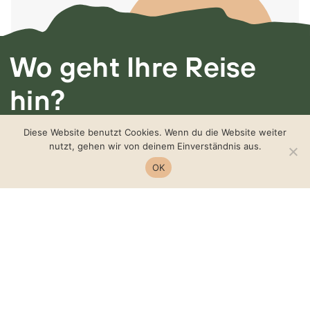
Wo geht Ihre Reise
hin?
Ich freue mich von
Diese Website benutzt Cookies. Wenn du die Website weiter
nutzt, gehen wir von deinem Einverständnis aus.
Ihnen zu hören.
OK
Manuela auf der Heide
‭+49 172 8615702‬‬‬‬‬‬‬‬‬‬‬‬‬‬‬‬‬‬‬‬‬‬‬‬‬‬‬‬‬‬‬‬‬‬‬‬‬‬‬‬
manuela@aufderheide.coach
@manuelaaufderheide