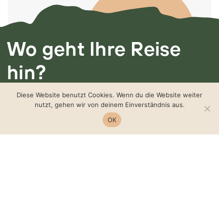
Wo geht Ihre Reise
hin?
Ich freue mich von
Diese Website benutzt Cookies. Wenn du die Website weiter
nutzt, gehen wir von deinem Einverständnis aus.
Ihnen zu hören.
OK
Manuela auf der Heide
‭+49 172 8615702‬‬‬‬‬‬‬‬‬‬‬‬‬‬‬‬‬‬‬‬‬‬‬‬‬‬‬‬‬‬‬‬‬‬‬‬‬‬‬‬
manuela@aufderheide.coach
@manuelaaufderheide